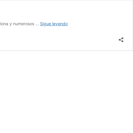
CSIF
celona y numerosos …
Sigue leyendo
y
Jusapol
en
Madrid