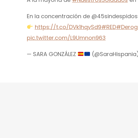
En la concentración de @45sindespidos e
https://t.co/DVk1hqvSd9
#RED
#Derog
pic.twitter.com/L9Umnon963
— SARA GONZÁLEZ
(@SaraHispania