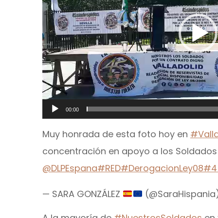
00:00
Muy honrada de esta foto hoy en
#Valla
concentración en apoyo a los Soldados 
@DLPEspana
#RED
#DerogacionLey08
#4
— SARA GONZÁLEZ
(@SaraHispania
A la mayoría de
#NuestrosSoldados
en 