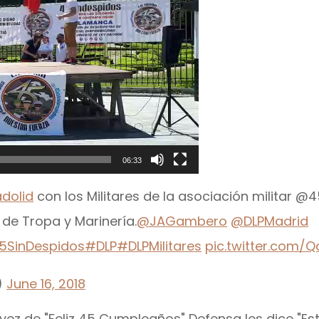
06:33
dolid
con los Militares de la asociación militar 
de Tropa y Marinería.
@JAGambero
@DLPMadrid
5SinDespidos
#DLP
#DLPMilitares
pic.twitter.com/Q
)
June 16, 2018
vez de "Feliz 45 Cumpleaños" Defensa les dice "Est