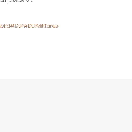
olid
#DLP
#DLPMilitares