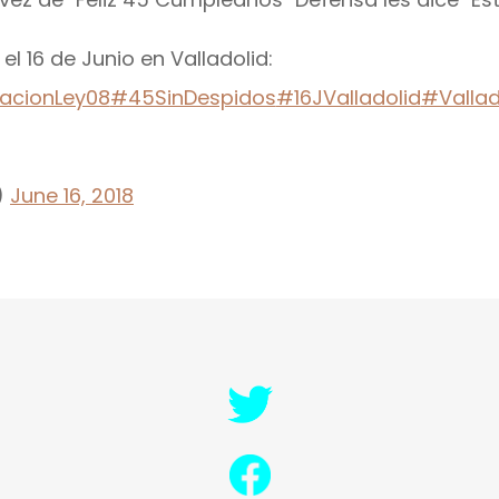
l 16 de Junio en Valladolid:
acionLey08
#45SinDespidos
#16JValladolid
#Vallad
)
June 16, 2018