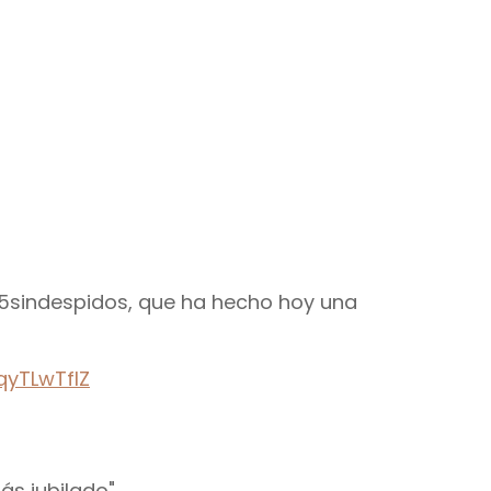
@45sindespidos, que ha hecho hoy una
qyTLwTfIZ
ás jubilado".