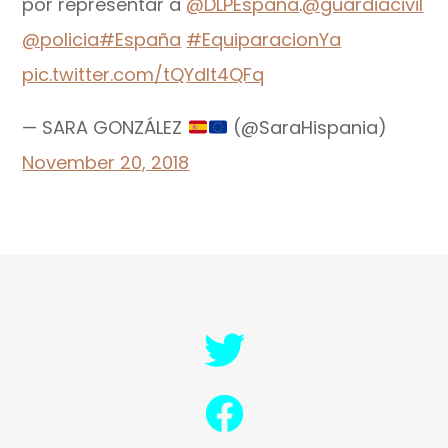
por representar a
@DLPEspana
.
@guardiacivil
@policia
#España
#EquiparacionYa
pic.twitter.com/tQYdlt4QFq
— SARA GONZÁLEZ
(@SaraHispania)
November 20, 2018