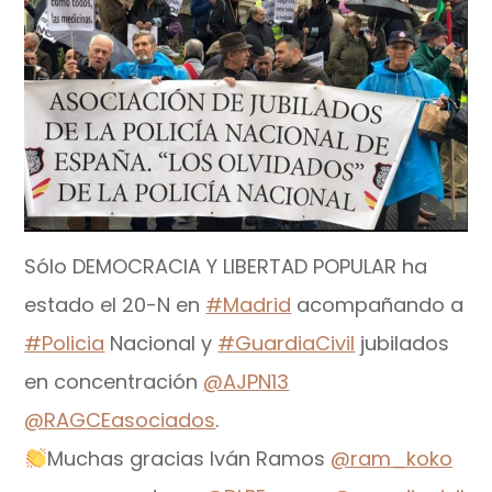
Sólo DEMOCRACIA Y LIBERTAD POPULAR ha
estado el 20-N en
#Madrid
acompañando a
#Policia
Nacional y
#GuardiaCivil
jubilados
en concentración
@AJPN13
@RAGCEasociados
.
Muchas gracias Iván Ramos
@ram_koko