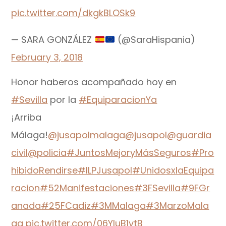
pic.twitter.com/dkgkBLOSk9
— SARA GONZÁLEZ
(@SaraHispania)
February 3, 2018
Honor haberos acompañado hoy en
#Sevilla
por la
#EquiparacionYa
¡Arriba
Málaga!
@jusapolmalaga
@jusapol
@guardia
civil
@policia
#JuntosMejoryMásSeguros
#Pro
hibidoRendirse
#ILPJusapol
#UnidosxlaEquipa
racion
#52Manifestaciones
#3FSevilla
#9FGr
anada
#25FCadiz
#3MMalaga
#3MarzoMala
ga
pic.twitter.com/06YIuB1vtB