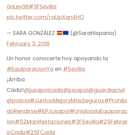
ónLey08
#3FSevilla
pic.twitter.com/raUpXqn4HO
— SARA GONZÁLEZ
(@SaraHispania)
February 3, 2018
Un honor conocerte hoy apoyando la
#EquiparacionYa
en
#Sevilla
.
¡Arriba
Cádiz!
@jusapolcadiz
@jusapol
@guardiacivil
@policia
#JuntosMejoryMásSeguros
#Prohibi
doRendirse
#ILPJusapol
#UnidosxlaEquiparac
ion
#52Manifestaciones
#3FSevilla
#25Febrer
oCadiz
#25FCadiz