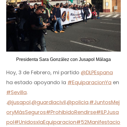
Presidenta Sara González con Jusapol Málaga
Hoy, 3 de Febrero, mi partido
@DLPEspana
ha estado apoyando la
#EquiparacionYa
en
#Sevilla
.
.
@jusapol
.
@guardiacivil
.
@policia
.
#JuntosMej
oryMásSeguros
#ProhibidoRendirse
#ILPJusa
pol
#UnidosxlaEquiparacion
#52Manifestacio