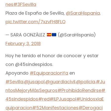
nes
#3FSevilla
Plaza de España de Sevilla,
@SaraHispania
.
pic.twitter.com/7xzvFH8FLQ
— SARA GONZÁLEZ
(@SaraHispania)
February 3, 2018
Hoy he tenido el honor de conocer y estar
con @45sindespidos.
Apoyando
#EquiparacionYa
en
#Sevilla
.
@jusapol
.
@guardiacivil
.
@policia
.
#Ju
ntosMejoryMásSeguros
#ProhibidoRendirse
#
45sindespidos
#red
#ILPJusapol
#UnidosxlaE
quiparacion
#52Manifestaciones
#Derogaci