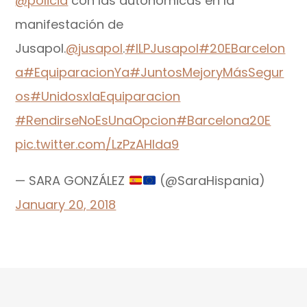
@policia
con las autonómicas en la
manifestación de
Jusapol.
@jusapol
.
#ILPJusapol
#20EBarcelon
a
#EquiparacionYa
#JuntosMejoryMásSegur
os
#UnidosxlaEquiparacion
#RendirseNoEsUnaOpcion
#Barcelona20E
pic.twitter.com/LzPzAHlda9
— SARA GONZÁLEZ
(@SaraHispania)
January 20, 2018